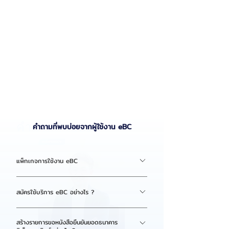
sta
tus
tra
cki
ng
sys
te
m
request status
tracking system
request status
คำถามที่พบบ่อย
คำถามที่พบบ่อยจากผู้ใช้งาน eBC
tracking system
แพ็กเกจการใช้งาน eBC
สมัครใช้บริการ eBC อย่างไร ?
ลูกค้าสามารถสมัครใช้งานง่ายๆ เพียงลงทะเบียนผ่าน
สร้างรายการขอหนังสือยืนยันยอดธนาคาร
หน้าเว็บไซต์ eBC วีธีการสมัครใช้บริการระบบ eBC รูป