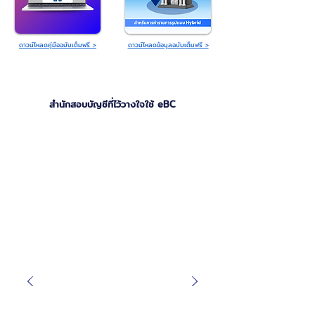
ดาวน์โหลดคู่มือฉบับเต็มฟรี >
ดาวน์โหลดข้อมูลฉบับเต็มฟรี >
สำนักสอบบัญชีที่ไว้วางใจใช้ eBC
requ
request status tracking system
est
stat
us
trac
king
syst
em
req
ues
t