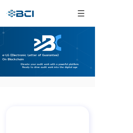
e-LG (Electronic Letter of Guarantee)
On Blockchain
Elevate your audit work with a powerful platform.
Ready to drive audit work into the digital age
ข้อมูลทั่วไป